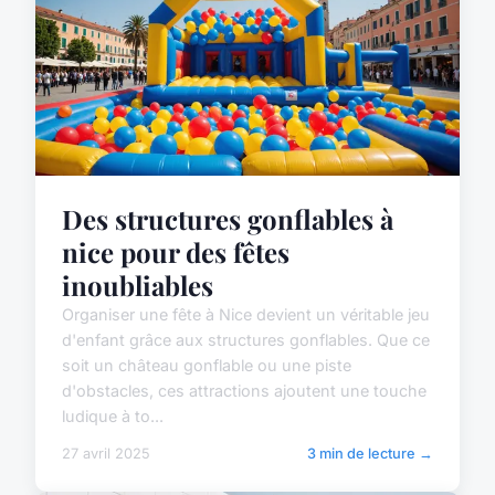
Des structures gonflables à
nice pour des fêtes
inoubliables
Organiser une fête à Nice devient un véritable jeu
d'enfant grâce aux structures gonflables. Que ce
soit un château gonflable ou une piste
d'obstacles, ces attractions ajoutent une touche
ludique à to...
27 avril 2025
3 min de lecture →