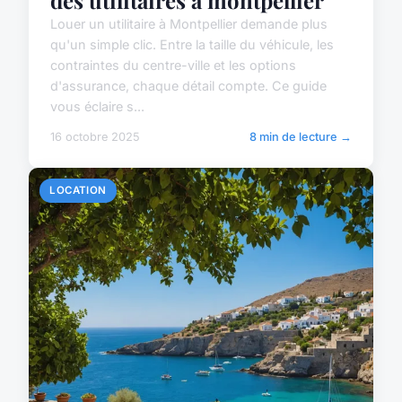
des utilitaires à montpellier
Louer un utilitaire à Montpellier demande plus
qu'un simple clic. Entre la taille du véhicule, les
contraintes du centre-ville et les options
d'assurance, chaque détail compte. Ce guide
vous éclaire s...
16 octobre 2025
8 min de lecture →
LOCATION