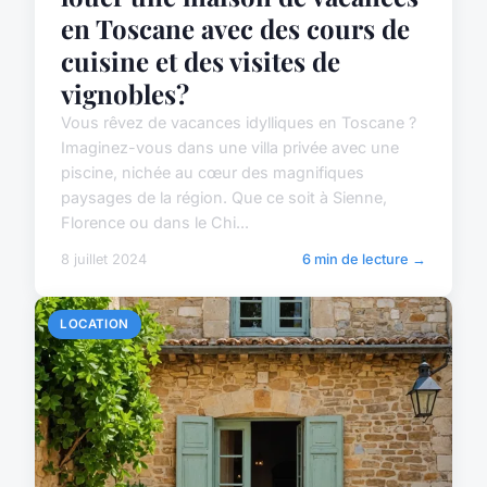
en Toscane avec des cours de
cuisine et des visites de
vignobles?
Vous rêvez de vacances idylliques en Toscane ?
Imaginez-vous dans une villa privée avec une
piscine, nichée au cœur des magnifiques
paysages de la région. Que ce soit à Sienne,
Florence ou dans le Chi...
8 juillet 2024
6 min de lecture →
LOCATION