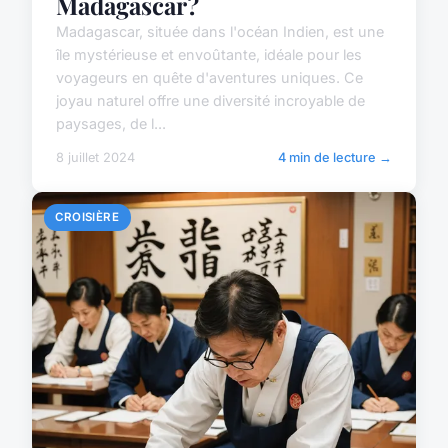
Madagascar?
Madagascar, située dans l'océan Indien, est une
île mystérieuse et envoûtante, idéale pour les
voyageurs en quête d'aventures uniques. Ce
joyau naturel offre une diversité incroyable de
paysages, de l...
8 juillet 2024
4 min de lecture →
CROISIÈRE