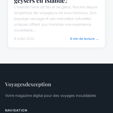
geysers en Islande?
L'Islande, terre de feu et de glace, fascine depuis
longtemps les voyageurs de tous horizons. Son
paysage sauvage et ses merveilles naturelles
uniques offrent aux touristes une expérience
inoubliable....
8 juillet 2024
6 min de lecture →
Voyagesdexception
Votre magazine digital pour des voyages inoubliables
NAVIGATION