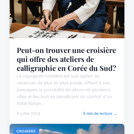
Peut-on trouver une croisière
qui offre des ateliers de
calligraphie en Corée du Sud?
Le voyage en croisière est une option de
vacances de plus en plus prisée, offrant à ses
passagers la possibilité de découvrir plusieurs
villes et îles tout en bénéficiant du confort d'un
hôtel flottan...
8 juillet 2024
5 min de lecture →
CROISIÈRE