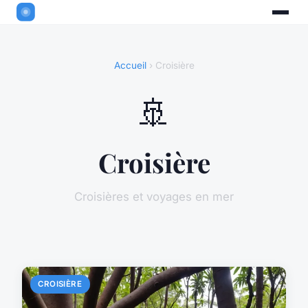
Accueil
› Croisière
🚢
Croisière
Croisières et voyages en mer
CROISIÈRE