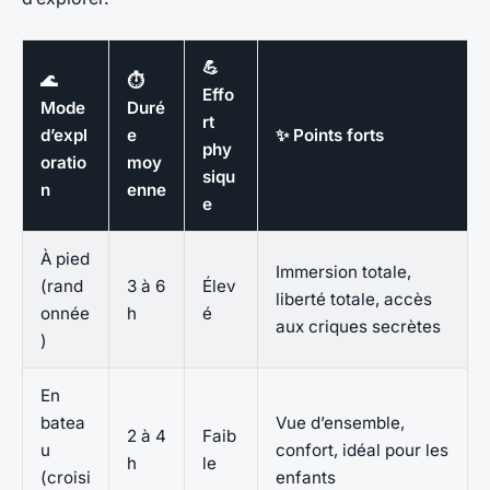
💪
🌊
⏱
Effo
Mode
Duré
rt
d’expl
e
✨ Points forts
phy
oratio
moy
siqu
n
enne
e
À pied
Immersion totale,
(rand
3 à 6
Élev
liberté totale, accès
onnée
h
é
aux criques secrètes
)
En
batea
Vue d’ensemble,
2 à 4
Faib
u
confort, idéal pour les
h
le
(croisi
enfants