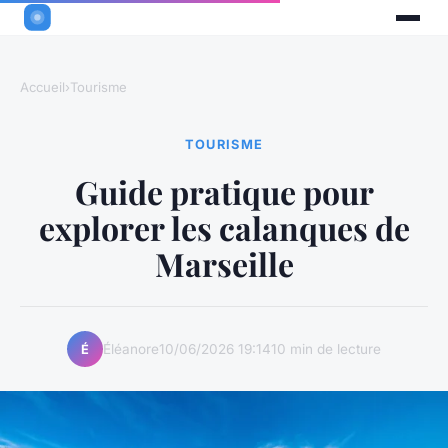
Accueil
›
Tourisme
TOURISME
Guide pratique pour
explorer les calanques de
Marseille
Éléanore
10/06/2026 19:14
10 min de lecture
É