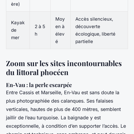
ère)
Moy
Accès silencieux,
Kayak
2 à 5
en à
découverte
de
h
élev
écologique, liberté
mer
é
partielle
Zoom sur les sites incontournables
du littoral phocéen
En-Vau : la perle escarpée
Entre Cassis et Marseille, En-Vau est sans doute la
plus photographiée des calanques. Ses falaises
verticales, hautes de plus de 400 mètres, semblent
jaillir de l’eau turquoise. La baignade y est
exceptionnelle, à condition d’en supporter l’accès. Le